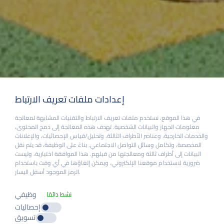
إعدادات ملفات تعريف الارتباط
في هذا الموقع، نستخدم ملفات تعريف الارتباط والتقنيات المشابهة لمعالجة
معلومات الجهاز والبيانات الشخصية. تهدف هذه المعالجة إلى دمج المحتوى،
والخدمات الخارجية، وعناصر الأطراف الثالثة، وتحليل/قياس الإحصائيات، والإعلانات
المخصصة، وتكامل وسائل التواصل الاجتماعي. بناءً على الوظيفة، قد يتم نقل
البيانات إلى أطراف ثالثة ومعالجتها من قبلهم. هذا الموافقة اختيارية، وليست
ضرورية لاستخدام موقعنا الإلكتروني، ويمكن إلغاؤها في أي وقت باستخدام
الرمز الموجود أسفل اليسار.
وظيفي
نشط دائمًا
إحصائيات
تسويق