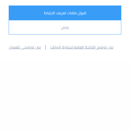
قبول ملفات تعريف الارتباط
رفض
02
|
نص توضيح اللائحة العامة لحماية البيانات
نص توضيحي للعميل
، واتخذ
Anymats
تعرف على جودة
الخطوات بثقة
تنتج Anymats مجموعة واسعة من الأرضيات الآمنة
والمريحة، بدءًا من المناطق الرياضية الداخلية والخارجية وحتى